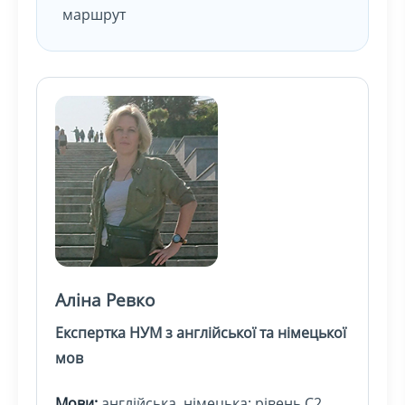
маршрут
Аліна Ревко
Експертка НУМ з англійської та німецької
мов
Мови:
англійська, німецька; рівень C2.