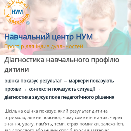
Навчальний центр НУМ
Простір для Індивідуальностей
Діагностика навчального профілю
дитини
оцінка показує результат → маркери показують
прояви → контексти показують ситуації →
діагностика звужує поле педагогічного рішення
Шкільна оцінка показує, який результат дитина
отримала, але не пояснює, чому саме він виник: через
знання, увагу, пам’ять, темп, страх помилки, залежність
від дорослого або інший спосіб входу в матеріал.