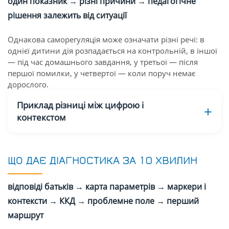
один показник → різні причини → педагогічне
рішення залежить від ситуації
Однакова саморегуляція може означати різні речі: в
однієї дитини дія розпадається на контрольній, в іншої
— під час домашнього завдання, у третьої — після
першої помилки, у четвертої — коли поруч немає
дорослого.
Приклад різниці між цифрою і
контекстом
ЩО ДАЄ ДІАГНОСТИКА ЗА 10 ХВИЛИН
відповіді батьків → карта параметрів → маркери і
контексти → ККД → проблемне поле → перший
маршрут