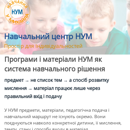
Навчальний центр НУМ
Простір для Індивідуальностей
Програми і матеріали НУМ як
система навчального рішення
предмет → не список тем → а спосіб розвитку
мислення → матеріал працює лише через
правильний вхід і подачу
У НУМ предмети, матеріали, педагогічна подача і
навчальний маршрут не існують окремо. Вони
поєднуються навколо конкретної дитини, її мислення,
темпу, стану і способу входу в матеріал.