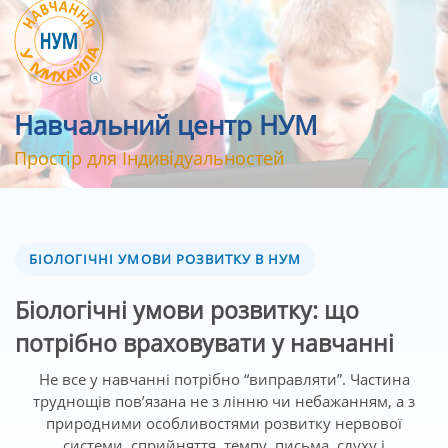
Навчальний центр НУМ
Простір для Індивідуальностей
БІОЛОГІЧНІ УМОВИ РОЗВИТКУ В НУМ
Біологічні умови розвитку: що
потрібно враховувати у навчанні
Не все у навчанні потрібно “виправляти”. Частина
труднощів пов’язана не з лінню чи небажанням, а з
природними особливостями розвитку нервової
системи, сприйняття, темпу, письма, слуху і