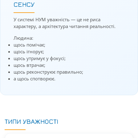
СЕНСУ
У системі НУМ уважність — це не риса
характеру, а архітектура читання реальності.
Людина:
щось помічає;
щось ігнорує;
щось утримує у фокусі;
щось втрачає;
щось реконструює правильно;
а щось спотворює.
ТИПИ УВАЖНОСТІ