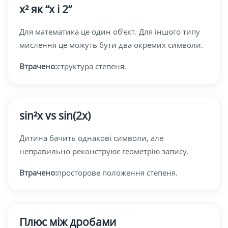
x² як “x і 2”
Для математика це один об’єкт. Для іншого типу
мислення це можуть бути два окремих символи.
Втрачено:
структура степеня.
sin²x vs sin(2x)
Дитина бачить однакові символи, але
неправильно реконструює геометрію запису.
Втрачено:
просторове положення степеня.
Плюс між дробами