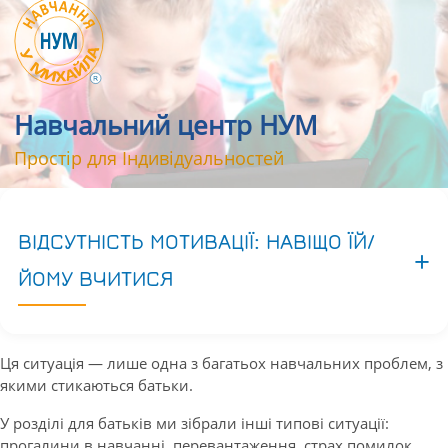
Навчальний центр НУМ
Простір для Індивідуальностей
ВІДСУТНІСТЬ МОТИВАЦІЇ: НАВІЩО ЇЙ/
ЙОМУ ВЧИТИСЯ
Ця ситуація — лише одна з багатьох навчальних проблем, з
якими стикаються батьки.
У розділі для батьків ми зібрали інші типові ситуації:
прогалини в навчанні, перевантаження, страх помилок,